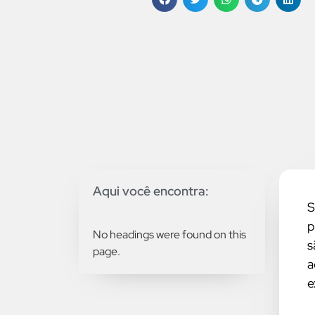
Aqui você encontra:
S
p
No headings were found on this
s
page.
a
e