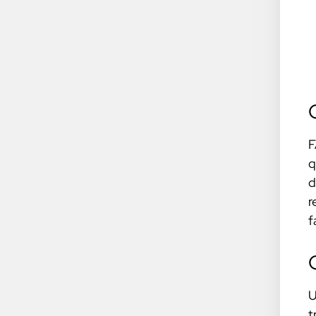
F
q
d
r
f
U
t