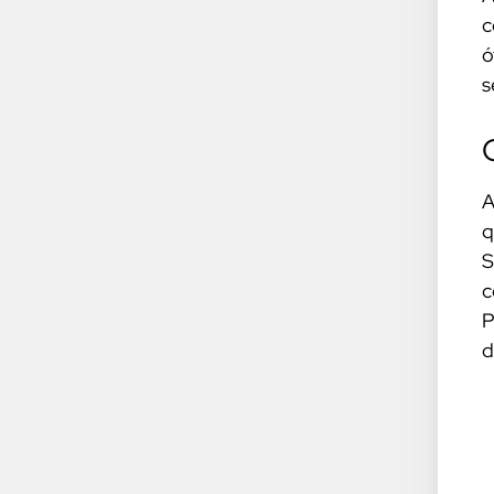
c
ó
s
A
q
S
c
P
d