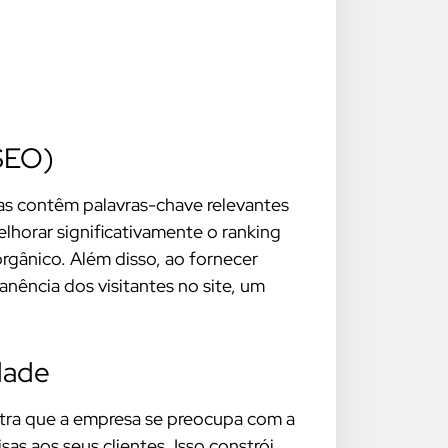
SEO)
s contêm palavras-chave relevantes
horar significativamente o ranking
orgânico. Além disso, ao fornecer
nência dos visitantes no site, um
dade
ra que a empresa se preocupa com a
as aos seus clientes. Isso constrói