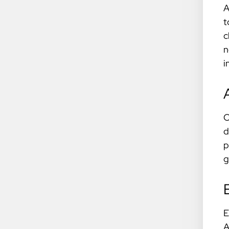
A
t
c
n
i
O
d
p
g
E
A