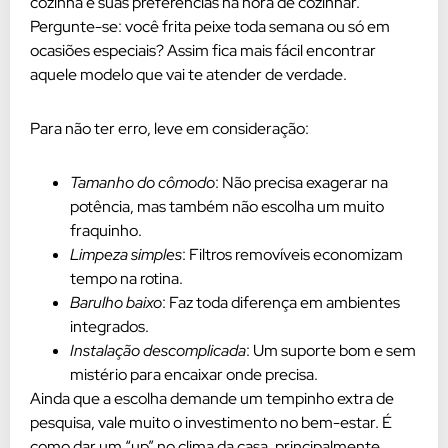
cozinha e suas preferências na hora de cozinhar.
Pergunte-se: você frita peixe toda semana ou só em
ocasiões especiais? Assim fica mais fácil encontrar
aquele modelo que vai te atender de verdade.
Para não ter erro, leve em consideração:
Tamanho do cômodo
: Não precisa exagerar na
potência, mas também não escolha um muito
fraquinho.
Limpeza simples
: Filtros removíveis economizam
tempo na rotina.
Barulho baixo
: Faz toda diferença em ambientes
integrados.
Instalação descomplicada
: Um suporte bom e sem
mistério para encaixar onde precisa.
Ainda que a escolha demande um tempinho extra de
pesquisa, vale muito o investimento no bem-estar. É
como dar um “up” no clima da casa, principalmente