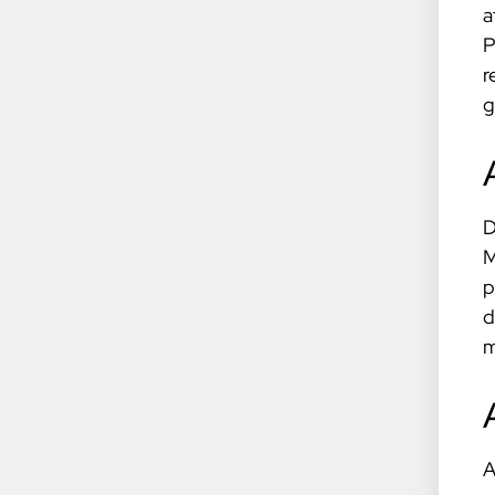
a
P
r
g
D
M
p
d
m
A