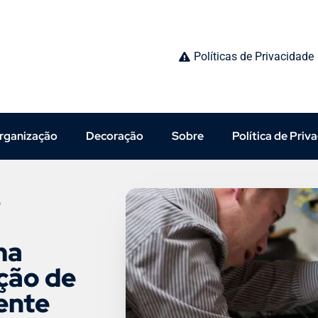
Políticas de Privacidade
rganização
Decoração
Sobre
Política de Priv
5
ma
ção de
ente