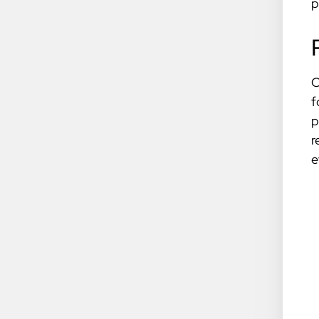
p
C
f
p
r
e