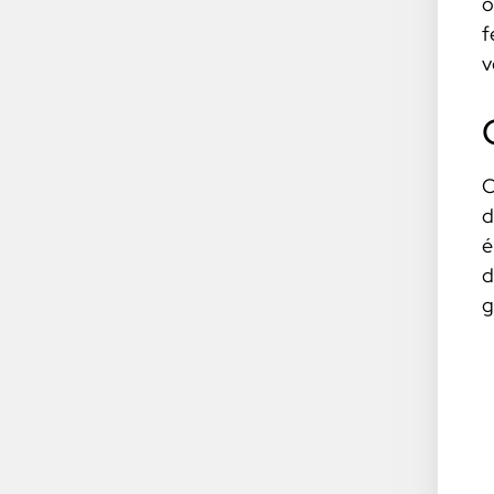
o
f
v
C
d
é
d
g