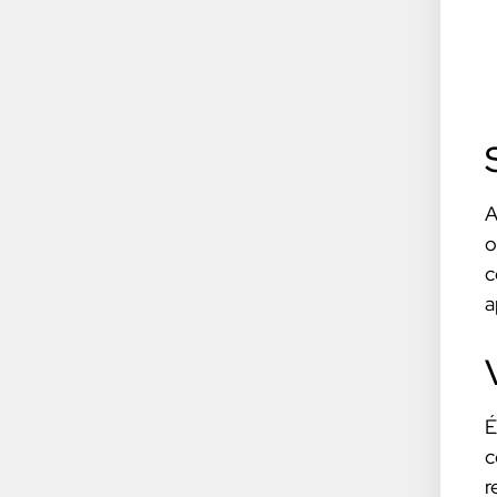
A
o
c
a
É
c
r