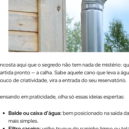
ncosta aqui que o segredo não tem nada de mistério: q
artida pronto — a calha. Sabe aquele cano que leva a á
ouco de criatividade, vira a entrada do seu reservatório.
ensando em praticidade, olha só essas ideias espertas:
Balde ou caixa d’água:
bem posicionado na saída da 
mais simples.
Filtro caseiro:
velho truque do paninho limpo ou tela 