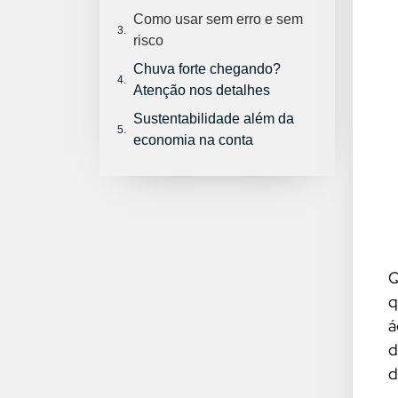
Como usar sem erro e sem
risco
Chuva forte chegando?
Atenção nos detalhes
Sustentabilidade além da
economia na conta
Q
q
á
d
d