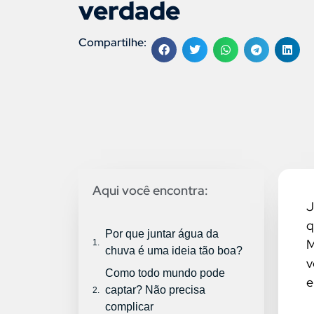
verdade
Compartilhe:
Aqui você encontra:
J
q
Por que juntar água da
M
chuva é uma ideia tão boa?
v
Como todo mundo pode
e
captar? Não precisa
complicar