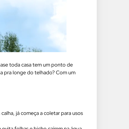
uase toda casa tem um ponto de
gua pra longe do telhado? Com um
calha, já começa a coletar para usos
evita folhas e bicho caírem na água.