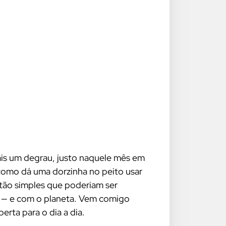
mais um degrau, justo naquele mês em
como dá uma dorzinha no peito usar
s tão simples que poderiam ser
cê — e com o planeta. Vem comigo
rta para o dia a dia.