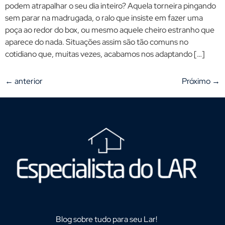
podem atrapalhar o seu dia inteiro? Aquela torneira pingando
sem parar na madrugada, o ralo que insiste em fazer uma
poça ao redor do box, ou mesmo aquele cheiro estranho que
aparece do nada. Situações assim são tão comuns no
cotidiano que, muitas vezes, acabamos nos adaptando […]
←
anterior
Próximo
→
Blog sobre tudo para seu Lar!